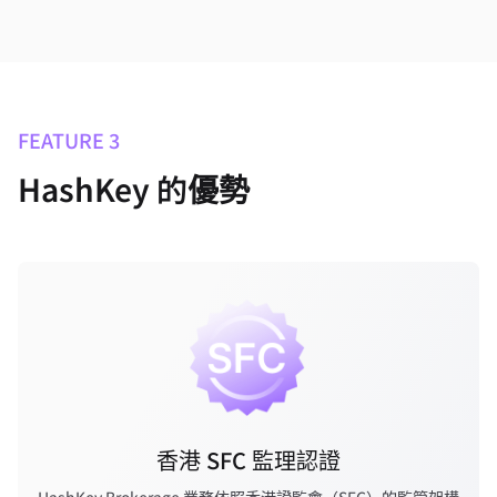
I
t
e
m
1
o
f
1
FEATURE 3
HashKey 的優勢
香港 SFC 監理認證